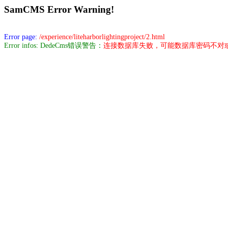
SamCMS Error Warning!
Error page:
/experience/liteharborlightingproject/2.html
Error infos: DedeCms错误警告：
连接数据库失败，可能数据库密码不对